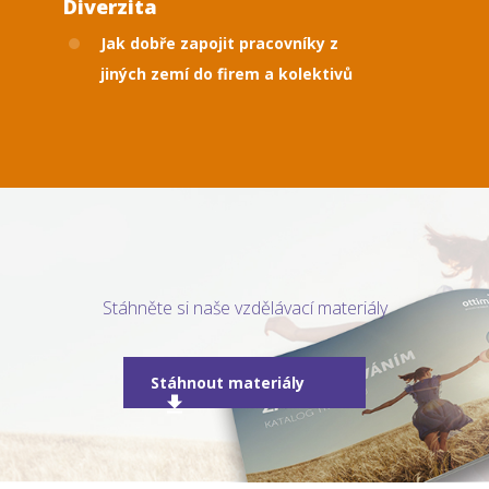
Diverzita
Jak dobře zapojit pracovníky z
jiných zemí do firem a kolektivů
Stáhněte si naše vzdělávací materiály
Stáhnout materiály