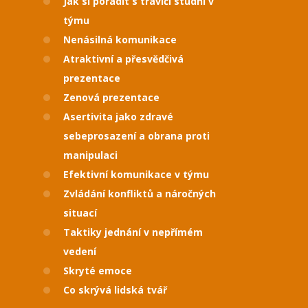
Jak si poradit s traviči studní v
týmu
Nenásilná komunikace
Atraktivní a přesvědčivá
prezentace
Zenová prezentace
Asertivita jako zdravé
sebeprosazení a obrana proti
manipulaci
Efektivní komunikace v týmu
Zvládání konfliktů a náročných
situací
Taktiky jednání v nepřímém
vedení
Skryté emoce
Co skrývá lidská tvář