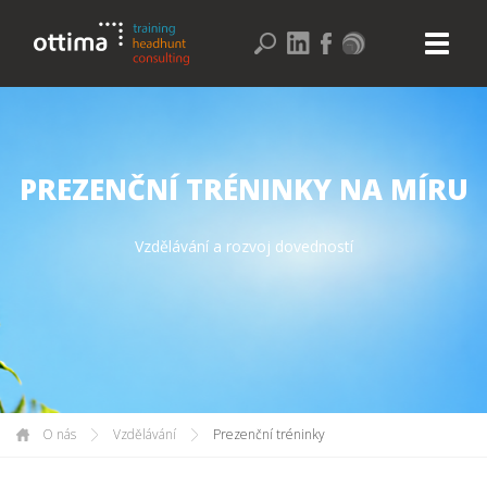
PREZENČNÍ TRÉNINKY NA MÍRU
Vzdělávání a rozvoj dovedností
O nás
Vzdělávání
Prezenční tréninky