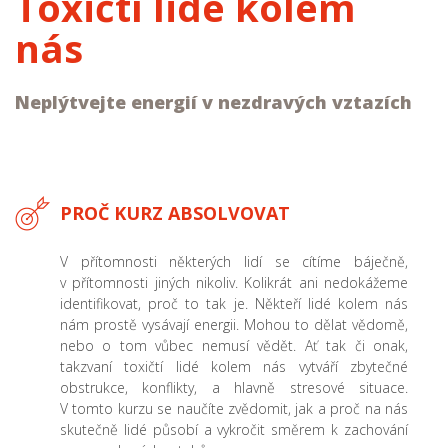
Toxičtí lidé kolem
nás
Neplýtvejte energií v nezdravých vztazích
PROČ KURZ ABSOLVOVAT
V přítomnosti některých lidí se cítíme báječně,
v přítomnosti jiných nikoliv. Kolikrát ani nedokážeme
identifikovat, proč to tak je. Někteří lidé kolem nás
nám prostě vysávají energii. Mohou to dělat vědomě,
nebo o tom vůbec nemusí vědět. Ať tak či onak,
takzvaní toxičtí lidé kolem nás vytváří zbytečné
obstrukce, konflikty, a hlavně stresové situace.
V tomto kurzu se naučíte zvědomit, jak a proč na nás
skutečně lidé působí a vykročit směrem k zachování