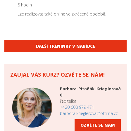
8 hodin
Lze realizovat také online ve zkrácené podobě.
DALŠÍ TRÉNINKY V NABÍDCE
ZAUJAL VÁS KURZ? OZVĚTE SE NÁM!
Barbora Pitoňák Krieglerová
0
ředitelka
+420 608 979 471
barbora.krieglerova@ottima.cz
OZVĚTE SE NÁM