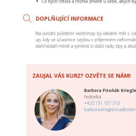
Co bych chtěla a mohla změnit u sebe, abych by
DOPLŇUJÍCÍ INFORMACE
Na úvodní půldenní workshop by ideálně měl s č
up, kdy se účastnice sejdou v příjemném neformáln
daří/nedaří měnit a vyměnit si další rady, tipy a zku
ZAUJAL VÁS KURZ? OZVĚTE SE NÁM!
Barbora Pitoňák Kriegl
ředitelka
+420 731 157 310
barbora.krieglerova@ottim