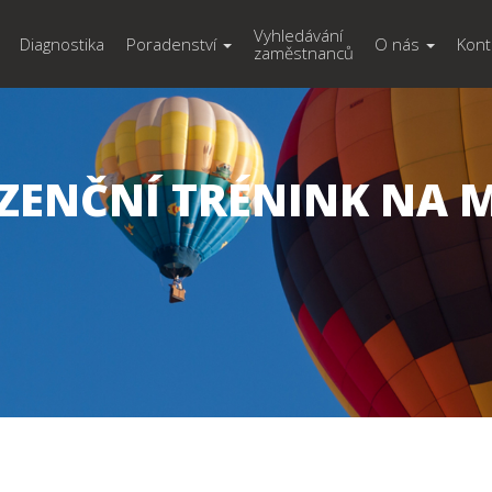
Vyhledávání
Diagnostika
Poradenství
O nás
Kont
zaměstnanců
ZENČNÍ TRÉNINK NA 