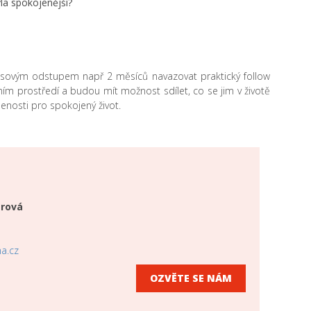
la spokojenější?
asovým odstupem např 2 měsíců navazovat praktický follow
ím prostředí a budou mít možnost sdílet, co se jim v životě
šenosti pro spokojený život.
erová
a.cz
OZVĚTE SE NÁM