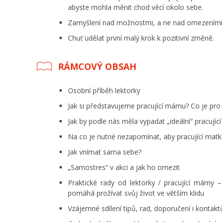
abyste mohla měnit chod věcí okolo sebe.
Zamyšlení nad možnostmi, a ne nad omezeními
Chuť udělat první malý krok k pozitivní změně.
RÁMCOVÝ OBSAH
Osobní příběh lektorky
Jak si představujeme pracující mámu? Co je pro 
Jak by podle nás měla vypadat „ideální“ pracují
Na co je nutné nezapomínat, aby pracující mat
Jak vnímat sama sebe?
„Samostres“ v akci a jak ho omezit
Praktické rady od lektorky / pracující mámy 
pomáhá prožívat svůj život ve větším klidu
Vzájemné sdílení tipů, rad, doporučení i kontakt