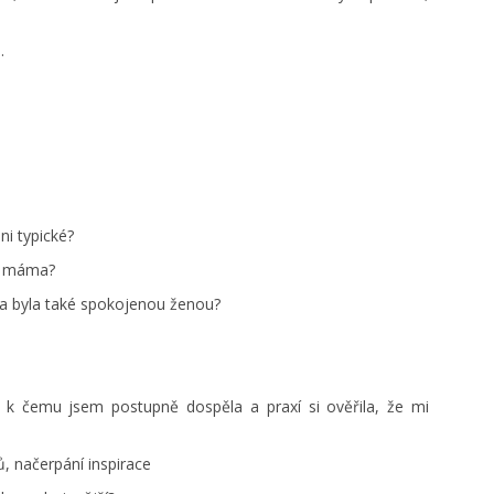
.
ni typické?
cí máma?
ka byla také spokojenou ženou?
– k čemu jsem postupně dospěla a praxí si ověřila, že mi
ů, načerpání inspirace