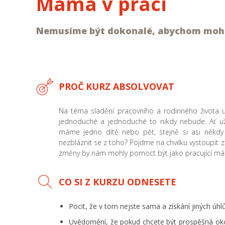
Máma v práci
Nemusíme být dokonalé, abychom mohl
PROČ KURZ ABSOLVOVAT
Na téma sladění pracovního a rodinného života 
jednoduché a jednoduché to nikdy nebude. Ať už jsm
máme jedno dítě nebo pět, stejně si asi někdy
nezbláznit se z toho? Pojďme na chvilku vystoupit 
změny by nám mohly pomoct být jako pracující mám
CO SI Z KURZU ODNESETE
Pocit, že v tom nejste sama a získání jiných úh
Uvědomění, že pokud chcete být prospěšná okol