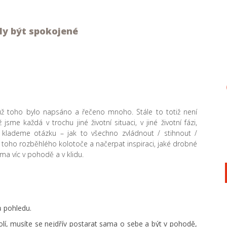
y být spokojené
už toho bylo napsáno a řečeno mnoho. Stále to totiž není
e každá v trochu jiné životní situaci, v jiné životní fázi,
 klademe otázku – jak to všechno zvládnout / stihnout /
z toho rozběhlého kolotoče a načerpat inspiraci, jaké drobné
a víc v pohodě a v klidu.
lů pohledu.
í, musíte se nejdřív postarat sama o sebe a být v pohodě,