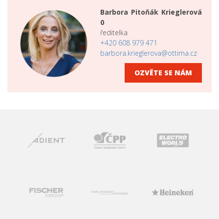
Barbora Pitoňák Krieglerová
0
ředitelka
+420 608 979 471
barbora.krieglerova@ottima.cz
OZVĚTE SE NÁM