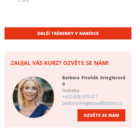
DALŠÍ TRÉNINKY V NABÍDCE
ZAUJAL VÁS KURZ? OZVĚTE SE NÁM!
Barbora Pitoňák Krieglerová
0
ředitelka
+420 608 979 471
barbora.krieglerova@ottima.cz
OZVĚTE SE NÁM