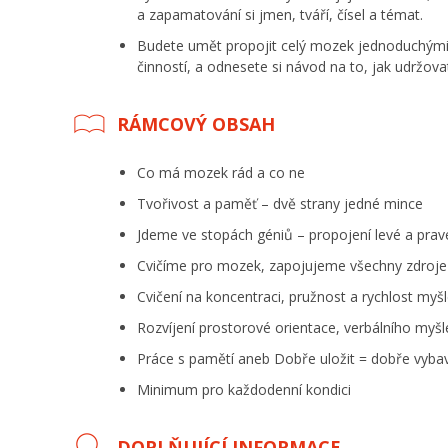
a zapamatování si jmen, tváří, čísel a témat.
Budete umět propojit celý mozek jednoduchými 
činností, a odnesete si návod na to, jak udržova
RÁMCOVÝ OBSAH
Co má mozek rád a co ne
Tvořivost a paměť – dvě strany jedné mince
Jdeme ve stopách géniů – propojení levé a prav
Cvičíme pro mozek, zapojujeme všechny zdroje
Cvičení na koncentraci, pružnost a rychlost myšl
Rozvíjení prostorové orientace, verbálního myšle
Práce s pamětí aneb Dobře uložit = dobře vybavi
Minimum pro každodenní kondici
DOPLŇUJÍCÍ INFORMACE