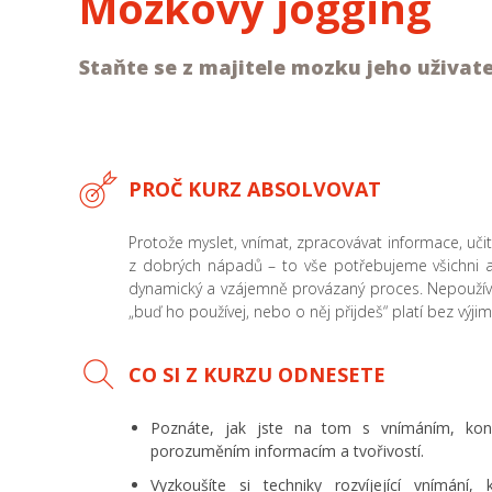
Mozkový jogging
Staňte se z majitele mozku jeho uživat
PROČ KURZ ABSOLVOVAT
Protože myslet, vnímat, zpracovávat informace, učit
z dobrých nápadů – to vše potřebujeme všichni a 
dynamický a vzájemně provázaný proces. Nepoužíva
„buď ho používej, nebo o něj přijdeš“ platí bez výjim
CO SI Z KURZU ODNESETE
Poznáte, jak jste na tom s vnímáním, konce
porozuměním informacím a tvořivostí.
Vyzkoušíte si techniky rozvíjející vnímání,