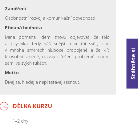
Zaměření
Osobnostní rozvoj a komunikační dovednosti
Přidaná hodnota
Ivana pomáhá lidem znovu objevovat, že tělo
a psychika, tedy náš vnější a vnitřní svět, jsou
v mnoha směrech hluboce propojené a že klíč
Stáhněte si
k osobní změně, rozvoji i řešení problémů máme
sami ve svých rukách.
Motto
Dívej se, hledej a nepřestávej žasnout.
DÉLKA KURZU
1–2 dny