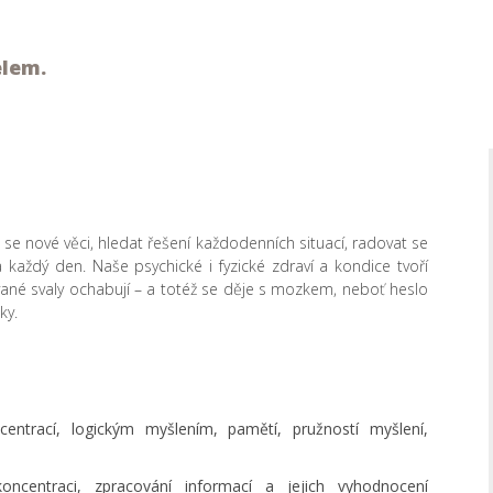
elem.
 se nové věci, hledat řešení každodenních situací, radovat se
každý den. Naše psychické i fyzické zdraví a kondice tvoří
né svaly ochabují – a totéž se děje s mozkem, neboť heslo
ky.
ntrací, logickým myšlením, pamětí, pružností myšlení,
 koncentraci, zpracování informací a jejich vyhodnocení