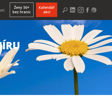
Ženy 50+
Kalendář
akt
bez hranic
akcí
MÍRU