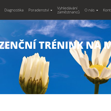
Vyhledávání
Diagnostika
Poradenství
O nás
Kont
zaměstnanců
ZENČNÍ TRÉNINK NA 