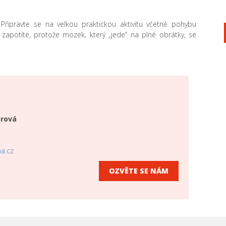
Připravte se na velkou praktickou aktivitu včetně pohybu
 zapotíte, protože mozek, který „jede“ na plné obrátky, se
erová
a.cz
OZVĚTE SE NÁM