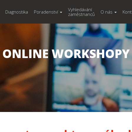
Vyhledávání
Diagnostika
Poradenství
O nás
Kont
zaměstnanců
ONLINE WORKSHOPY