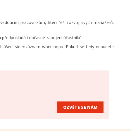
vedoucím pracovníkům, kteří řeší rozvoj svých manažerů.
.
a předpokládá i občasné zapojení účastníků.
řihlášení videozáznam workshopu. Pokud se tedy nebudete
OZVĚTE SE NÁM