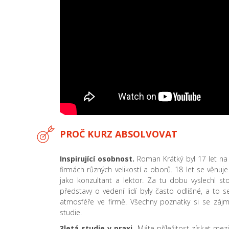
PROČ KURZ ABSOLVOVAT
Inspirující osobnost.
Roman Krátký byl 17 let na 
firmách různých velikostí a oborů. 18 let se věnuje
jako konzultant a lektor. Za tu dobu vyslechl sto
představy o vedení lidí byly často odlišné, a to
atmosféře ve firmě. Všechny poznatky si se záj
studie.
3letá studie v praxi.
Máte příležitost získat me