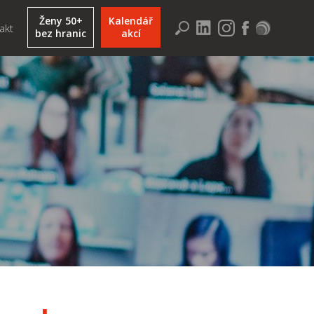
Ženy 50+
Kalendář
akt
bez hranic
akcí