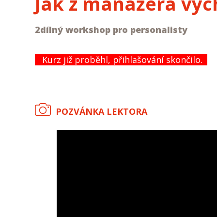
Jak z manažera vyc
2dílný workshop pro personalisty
Kurz již proběhl, přihlašování skončilo.
POZVÁNKA LEKTORA