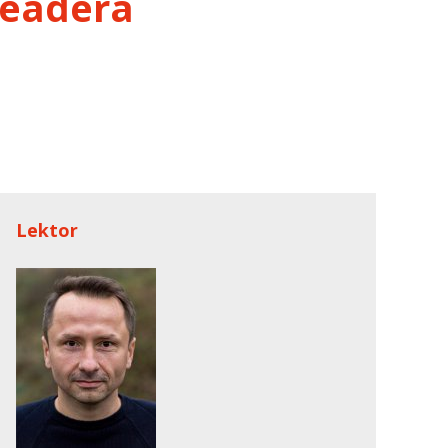
leadera
Lektor