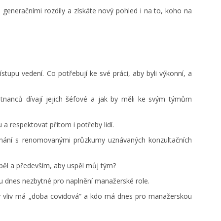
 generačními rozdíly a získáte nový pohled i na to, koho na
tupu vedení. Co potřebují ke své práci, aby byli výkonní, a
nanců dívají jejich šéfové a jak by měli ke svým týmům
a respektovat přitom i potřeby lidí.
rovnání s renomovanými průzkumy uznávaných konzultačních
pěl a především, aby uspěl můj tým?
ou dnes nezbytné pro naplnění manažerské role.
ý vliv má „doba covidová“ a kdo má dnes pro manažerskou