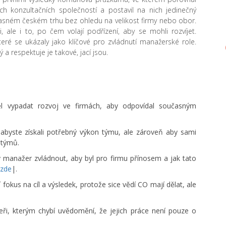
h konzultačních společností a postavil na nich jedinečný
asném českém trhu bez ohledu na velikost firmy nebo obor.
 ale i to, po čem volají podřízení, aby se mohli rozvíjet.
eré se ukázaly jako klíčové pro zvládnutí manažerské role.
 a respektuje je takové, jací jsou.
ěl vypadat rozvoj ve firmách, aby odpovídal současným
 abyste získali potřebný výkon týmu, ale zároveň aby sami
 týmů.
ý manažer zvládnout, aby byl pro firmu přínosem a jak tato
 zde
|.
okus na cíl a výsledek, protože sice vědí CO mají dělat, ale
ři, kterým chybí uvědomění, že jejich práce není pouze o