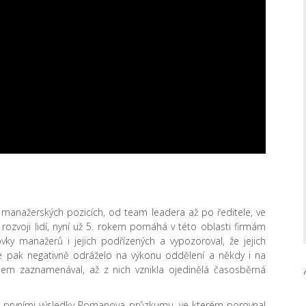
manažerských pozicích, od team leadera až po ředitele, ve
 rozvoji lidí, nyní už 5. rokem pomáhá v této oblasti firmám
vky manažerů i jejich podřízených a vypozoroval, že jejich
 se pak negativně odráželo na výkonu oddělení a někdy i na
mem zaznamenával, až z nich vznikla ojedinělá časosběrná
zi prvními výsledky Romanova průzkumu, ve kterém porovnal