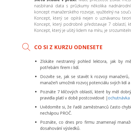
nasbíraná data s průzkumy několika nadnárodníc
koncept manažerského rozvoje, využitelný na souč
Koncept, který se opírá nejen o uznávanou teorii,
Koncept, který podrobně představuje 7 oblastí, kt
Koncept, který je ušitý lidem na míru, je srozumitelný
CO SI Z KURZU ODNESETE
Získáte nestranný pohled lektora, jak by m
potřebám firem i lidí.
Dozvíte se, jak se stavět k rozvoji manažerů,
manažeři umožnili rozvoj potenciálu svých lidí a
Poznáte 7 klíčových oblastí, které by měl dobr
pravidla platí v době postcovidové |
ochutnávka
Uvědomíte si, že řadě zaměstnanců často chybí f
nechápou PROČ.
Poznáte, co dnes pro firmu znamenají manaže
dosahování výsledků.