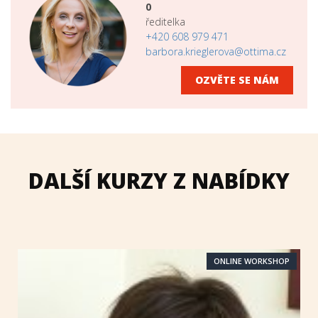
0
ředitelka
+420 608 979 471
barbora.krieglerova@ottima.cz
OZVĚTE SE NÁM
DALŠÍ KURZY Z NABÍDKY
ONLINE WORKSHOP
ONLINE WORKSHOP