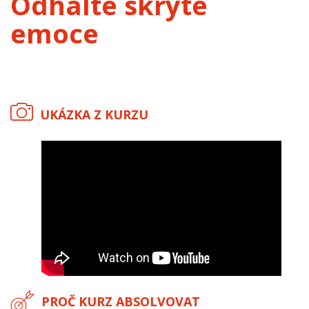
Odhalte skryté
emoce
UKÁZKA Z KURZU
PROČ KURZ ABSOLVOVAT