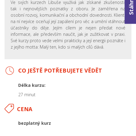
Ve svých kurzech Libuše využívá jak získané zkušenosti,
tak i nejnovějších poznatky z oboru. Je zaměřena na
osobní rozvoj, komunikační a obchodní dovednosti. Klienti
na ní nejvíce oceňují její zapálení pro věc a umění vtáhnout
účastníky do děje. Jejím cílem je nejen předat nové
informace, ale především naučit, jak je zužitkovat v praxi.
Své kurzy proto vede velmi prakticky a její energii poznáte i
z jejího motta: Malý ten, kdo si malých cílů dává.
CO JEŠTĚ POTŘEBUJETE VĚDĚT
Délka kurzu:
27 minut
CENA
bezplatný kurz