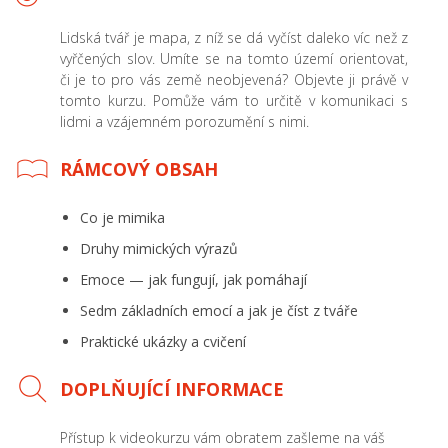
Lidská tvář je mapa, z níž se dá vyčíst daleko víc než z
vyřčených slov. Umíte se na tomto území orientovat,
či je to pro vás země neobjevená? Objevte ji právě v
tomto kurzu. Pomůže vám to určitě v komunikaci s
lidmi a vzájemném porozumění s nimi.
RÁMCOVÝ OBSAH
Co je mimika
Druhy mimických výrazů
Emoce — jak fungují, jak pomáhají
Sedm základních emocí a jak je číst z tváře
Praktické ukázky a cvičení
DOPLŇUJÍCÍ INFORMACE
Přístup k videokurzu vám obratem zašleme na váš