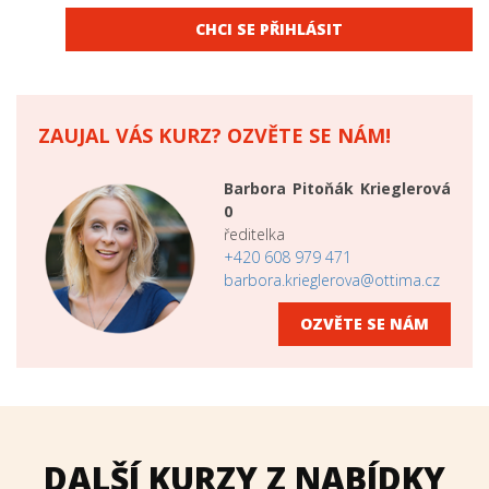
CHCI SE PŘIHLÁSIT
ZAUJAL VÁS KURZ? OZVĚTE SE NÁM!
Barbora Pitoňák Krieglerová
0
ředitelka
+420 608 979 471
barbora.krieglerova@ottima.cz
OZVĚTE SE NÁM
DALŠÍ KURZY Z NABÍDKY