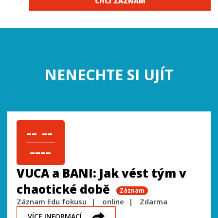
CHCI ZÁZNAM
NENECHTE SI UJÍT
–– ––
––––
VUCA a BANI: Jak vést tým v
chaotické době
Záznam
Záznam Edu fokusu
online
Zdarma
VÍCE INFORMACÍ