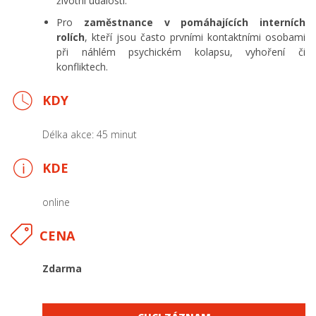
životní události.
Pro
zaměstnance v pomáhajících interních
rolích
, kteří jsou často prvními kontaktními osobami
při náhlém psychickém kolapsu, vyhoření či
konfliktech.
KDY
Délka akce: 45 minut
KDE
online
CENA
Zdarma