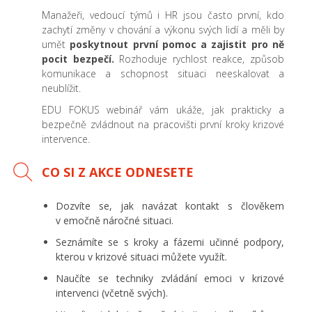
Manažeři, vedoucí týmů i HR jsou často první, kdo
zachytí změny v chování a výkonu svých lidí a měli by
umět
poskytnout první pomoc a zajistit pro ně
pocit bezpečí.
Rozhoduje rychlost reakce, způsob
komunikace a schopnost situaci neeskalovat a
neublížit.
EDU FOKUS webinář vám ukáže, jak prakticky a
bezpečně zvládnout na pracovišti první kroky krizové
intervence.
CO SI Z AKCE ODNESETE
Dozvíte se, jak navázat kontakt s člověkem
v emočně náročné situaci.
Seznámíte se s kroky a fázemi učinné podpory,
kterou v krizové situaci můžete využít.
Naučíte se techniky zvládání emoci v krizové
intervenci (včetně svých).