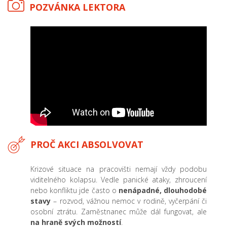
POZVÁNKA LEKTORA
PROČ AKCI ABSOLVOVAT
Krizové situace na pracovišti nemají vždy podobu
viditelného kolapsu. Vedle panické ataky, zhroucení
nebo konfliktu jde často o
nenápadné, dlouhodobé
stavy
– rozvod, vážnou nemoc v rodině, vyčerpání či
osobní ztrátu. Zaměstnanec může dál fungovat, ale
na hraně svých možností
.