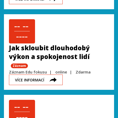
–– ––
––––
Jak skloubit dlouhodobý
výkon a spokojenost lidí
Záznam
Záznam Edu fokusu
online
Zdarma
VÍCE INFORMACÍ
–– ––
––––