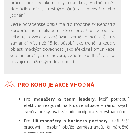
práci s lidmi v akutní psychické krizi, včetně obětí
domácího násilí, trestných činů a sebevražedného
jednání.
Vedle poradenské praxe má dlouhodobé zkušenosti z
korporátního i akademického prostředí v oblasti
náboru, rozvoje a vzdělávání zaměstnanců v ČR i v
zahraničí. Více než 15 let působí jako trenér a kouč v
oblasti měkkých dovedností jako efektivní komunikace,
vedení náročných rozhovorů, zvládání konfliktů, a také
rozvoji manažerských dovedností.
PRO KOHO JE AKCE VHODNÁ
Pro
manažery a team leadery
, kteří potřebují
efektivně reagovat na krizové situace v rámci svých
týmů a poskytovat základní podporu zaměstnancům
Pro
HR manažery a business partnery
, kteří řeší
pracovní i osobní obtíže zaměstnanců, či náročné