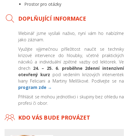
Prostor pro otázky
DOPLŇUJÍCÍ INFORMACE
Webinář jsme vysílali naživo, nyní vám ho nabízíme
jako záznam.
Využijte výjimečnou příležitost naučit se techniky
krizové intervence do hloubky, včetně praktických
nácviků a individuální zpětné vazby od lektorek. Ve
dnech
24. – 25. 6. proběhne 2denní intenzivní
otevřený kurz
pod vedením krizových interventek
Ivany Feliciani a Martiny Melíškové. Podívejte se na
program zde
→
Přihlásit se mohou jednotlivci i skupiny bez ohledu na
profesi či obor.
KDO VÁS BUDE PROVÁZET