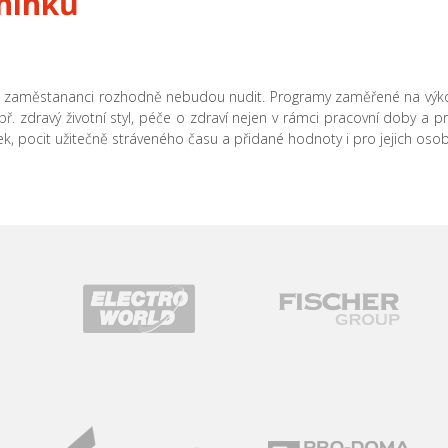
éninků
aši zaměstananci rozhodně nebudou nudit. Programy zaměřené na výkon
apř. zdravý životní styl, péče o zdraví nejen v rámci pracovní doby a 
tek, pocit užitečně stráveného času a přidané hodnoty i pro jejich osob