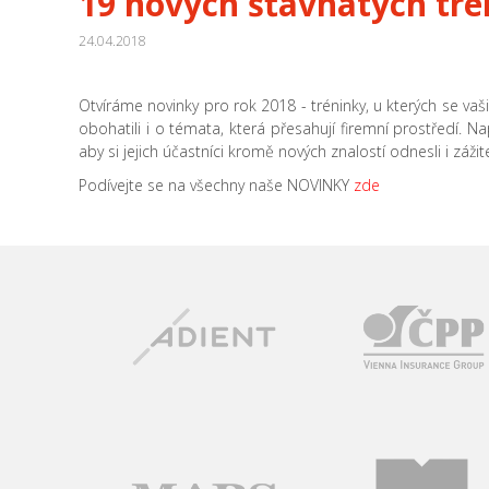
19 nových šťavnatých tr
24.04.2018
Otvíráme novinky pro rok 2018 - tréninky, u kterých se v
obohatili i o témata, která přesahují firemní prostředí. N
aby si jejich účastníci kromě nových znalostí odnesli i záži
Podívejte se na všechny naše NOVINKY
zde