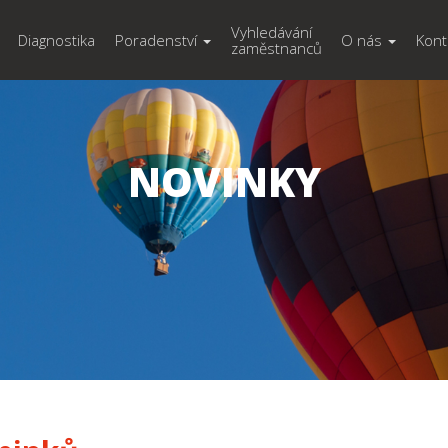
Vyhledávání
Diagnostika
Poradenství
O nás
Kont
zaměstnanců
NOVINKY