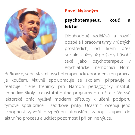
Pavel Nykodým
psychoterapeut, kouč a
lektor
Dlouhodobě vzdělává a rozvíjí
dospělé i pracovní týmy v různých
prostředích, od firem přes
sociální služby až po školy. Působí
také jako psychoterapeut v
Psychiatrické nemocnici Horní
Beřkovice, vede vlastní psychoterapeuticko-poradenskou praxi a
je koučem. Aktivně spolupracuje se školami, připravuje a
realizuje cílené tréninky pro Národní pedagogický institut,
jednotlivé školy i celostátní online programy pro učitele. Ve své
lektorské práci využívá moderní přístupy k učení, podporu
týmové spolupráce i zážitkové prvky. Účastníci oceňují jeho
schopnost vytvořit bezpečnou atmosféru, zapojit skupinu do
aktivního procesu a udržet pozornost i při online výuce.