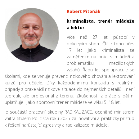
Robert Pitoňák
kriminalista, trenér mládeže
a lektor
Více než 27 let působí v
policejním sboru ČR, z toho přes
17 let jako kriminalista se
zaměřením na práci s mládeží a
problematiku mezilidských
vztahů. Řadu let spolupracuje se
školami, kde se věnuje prevenci rizikového chování a lektorování
kurzů pro učitele. Díky každodennímu kontaktu s reálnými
případy z praxe vidí rizikové situace do nejmenších detailů – není
teoretik, ale profesionál z terénu. Zkušenosti z práce s dětmi
uplatňuje i jako sportovní trenér mládeže ve věku 5–18 let.
Je součástí pracovní skupiny RADIKALIZACE, oceněné ministrem
vnitra titulem Policista roku 2025 za inovativní a praktický přístup
k řešení narůstající agresivity a radikalizace mládeže.