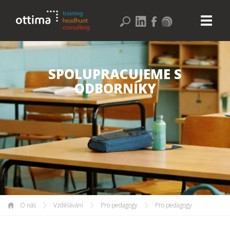
SPOLUPRACUJEME S
ODBORNÍKY
O nás
Vzdělávání
Pro pedagogy
Pro pedagogy
Spolupracujeme s odborníky