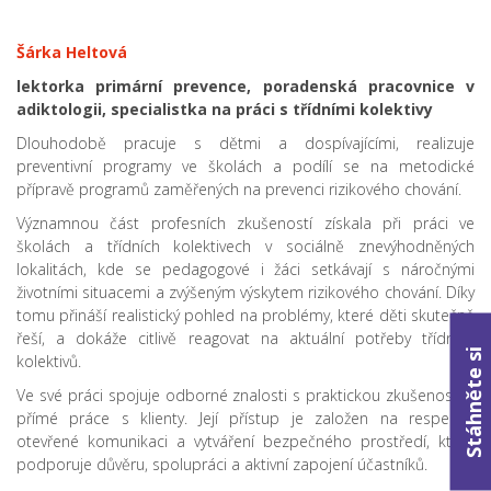
Šárka Heltová
lektorka primární prevence, poradenská pracovnice v
adiktologii, specialistka na práci s třídními kolektivy
Dlouhodobě pracuje s dětmi a dospívajícími, realizuje
preventivní programy ve školách a podílí se na metodické
přípravě programů zaměřených na prevenci rizikového chování.
Významnou část profesních zkušeností získala při práci ve
školách a třídních kolektivech v sociálně znevýhodněných
lokalitách, kde se pedagogové i žáci setkávají s náročnými
životními situacemi a zvýšeným výskytem rizikového chování. Díky
tomu přináší realistický pohled na problémy, které děti skutečně
řeší, a dokáže citlivě reagovat na aktuální potřeby třídních
Stáhněte si
kolektivů.
Ve své práci spojuje odborné znalosti s praktickou zkušeností z
přímé práce s klienty. Její přístup je založen na respektu,
otevřené komunikaci a vytváření bezpečného prostředí, které
podporuje důvěru, spolupráci a aktivní zapojení účastníků.