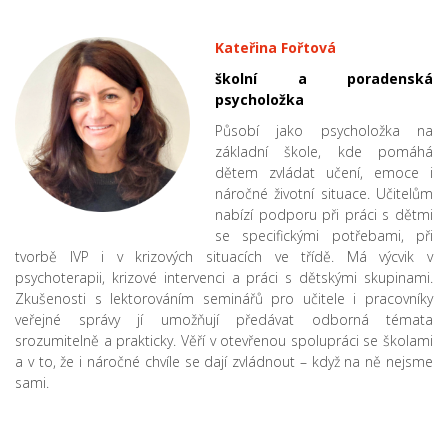
Kateřina Fořtová
školní a poradenská
psycholožka
Působí jako psycholožka na
základní škole, kde pomáhá
dětem zvládat učení, emoce i
náročné životní situace. Učitelům
nabízí podporu při práci s dětmi
se specifickými potřebami, při
tvorbě IVP i v krizových situacích ve třídě. Má výcvik v
psychoterapii, krizové intervenci a práci s dětskými skupinami.
Zkušenosti s lektorováním seminářů pro učitele i pracovníky
veřejné správy jí umožňují předávat odborná témata
srozumitelně a prakticky. Věří v otevřenou spolupráci se školami
a v to, že i náročné chvíle se dají zvládnout – když na ně nejsme
sami.