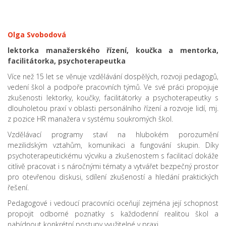
Olga Svobodová
lektorka manažerského řízení, koučka a mentorka,
facilitátorka, psychoterapeutka
Více než 15 let se věnuje vzdělávání dospělých, rozvoji pedagogů,
vedení škol a podpoře pracovních týmů. Ve své práci propojuje
zkušenosti lektorky, koučky, facilitátorky a psychoterapeutky s
dlouholetou praxí v oblasti personálního řízení a rozvoje lidí, mj.
z pozice HR manažera v systému soukromých škol.
Vzdělávací programy staví na hlubokém porozumění
mezilidským vztahům, komunikaci a fungování skupin. Díky
psychoterapeutickému výcviku a zkušenostem s facilitací dokáže
citlivě pracovat i s náročnými tématy a vytvářet bezpečný prostor
pro otevřenou diskusi, sdílení zkušeností a hledání praktických
řešení.
Pedagogové i vedoucí pracovníci oceňují zejména její schopnost
propojit odborné poznatky s každodenní realitou škol a
nabídnout konkrétní postupy využitelné v praxi.