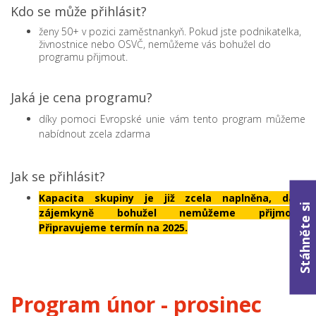
Kdo se může přihlásit?
ženy 50+ v pozici zaměstnankyň. Pokud jste podnikatelka,
živnostnice nebo OSVČ, nemůžeme vás bohužel do
programu přijmout.
Jaká je cena programu?
díky pomoci Evropské unie vám tento program můžeme
nabídnout zcela zdarma
Jak se přihlásit?
Kapacita skupiny je již zcela naplněna, další
Stáhněte si
zájemkyně bohužel nemůžeme přijmout.
Připravujeme termín na 2025.
Program únor - prosinec