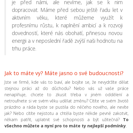
je před námi, ale nevíme, jak se k nim
dopracovat. Máme před sebou ještě řadu let v
aktivním věku, které můžeme využít k
profesnímu růstu, k naplnění ambicí a k rozvoji
dovedností, které nás obohatí, přinesou novou
energii a v neposlední řadě zvýší naši hodnotu na
trhu práce.
Jak to máte vy? Máte jasno o své budoucnosti?
Jste ve firmě, kde vás to baví, ale bojíte se, že nevydržíte dělat
stejnou práci až do důchodu? Nebo vás už vaše práce
nenaplňuje, chcete to zkusit třeba v jiném oddělení a
netroufnete si ve svém věku udělat změnu? Cítíte ve svém životě
prázdno a ráda byste se pustila do něčeho nového, ale nevíte
jak? Nebo cítíte nejistotu a chtěla byste někde pevně zakotvit,
někam patřit, uplatnit své schopnosti a být užitečná?
To
všechno můžete a nyní pro to máte ty nejlepší podmínky
.