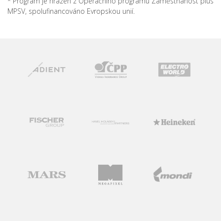
* Program je hrazen z Operačního programu Zaměstnanost plus
MPSV, spolufinancováno Evropskou unií.