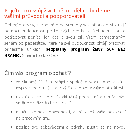
Pojďte pro svůj život něco udělat, budeme
vašimi průvodci a podporovateli
Odhoďte obavy, zapomeňte na stereotypy a připravte si s naší
pomocí budoucnost podle svých představ. Nebudete na to
potřebovat peníze, jen čas a svou píli. Všem zaměstnaným
ženám po padesátce, které na své budoucnosti chtějí pracovat,
přinášíme unikátní
bezplatný program ŽENY 50+ BEZ
HRANIC.
S námi to dokážete.
Čím vás program obohatí?
ve skupině 12 žen zažijete společné workshopy, získáte
inspiraci od druhých a rozšíříte si obzory vašich příležitostí
ujasníte si, co je pro vás aktuálně podstatné a kam/kterým
směrech v životě chcete dál jít
naučíte se nové dovednosti, které zlepší vaše postavení
na pracovním trhu
posílíte své sebevědomí a odvahu pustit se na novou