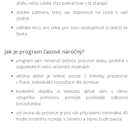
dráhu nebo oživíte chuť pokračovat v té stávající
získáte partnera, který vás doprovodí na cestě k vaší
změně
uděláte něco pro sebe, pro svou spokojenost a radost ze
života
Jak je program časově náročný?
program vám nenaruší běžnou pracovní dobu, probíhá v
odpoledních nebo večerních hodinách
většina aktivit je online, pouze 2 tréninky prezenčně
v Praze, individuální konzultace dle domluvy
konkrétní skladbu a intenzitu aktivit vám v rámci
vstupního pohovoru pomůže poskládat odborná
konzultantka
od února do prosince je pro vás připraveno minimálně 40
hodin osobního rozvoje, v červenci a srpnu bude pauza