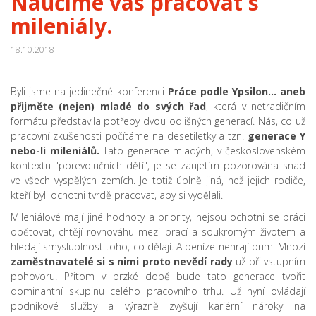
Naučíme vás pracovat s
mileniály.
18.10.2018
Byli jsme na jedinečné konferenci
Práce podle Ypsilon… aneb
přijměte (nejen) mladé do svých řad
, která v netradičním
formátu představila potřeby dvou odlišných generací. Nás, co už
pracovní zkušenosti počítáme na desetiletky a tzn.
generace Y
nebo-li mileniálů.
Tato generace mladých, v československém
kontextu "porevolučních dětí", je se zaujetím pozorována snad
ve všech vyspělých zemích. Je totiž úplně jiná, než jejich rodiče,
kteří byli ochotni tvrdě pracovat, aby si vydělali.
Mileniálové mají jiné hodnoty a priority, nejsou ochotni se práci
obětovat, chtějí rovnováhu mezi prací a soukromým životem a
hledají smysluplnost toho, co dělají. A peníze nehrají prim. Mnozí
zaměstnavatelé si s nimi proto nevědí rady
už při vstupním
pohovoru. Přitom v brzké době bude tato generace tvořit
dominantní skupinu celého pracovního trhu. Už nyní ovládají
podnikové služby a výrazně zvyšují kariérní nároky na