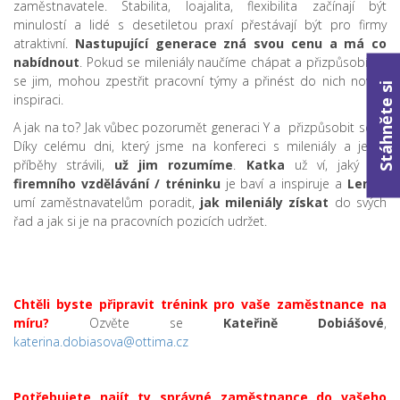
zaměstnavatele. Stabilita, loajalita, flexibilita začínají být
minulostí a lidé s desetiletou praxí přestávají být pro firmy
atraktivní.
Nastupující generace zná svou cenu a má co
nabídnout
. Pokud se mileniály naučíme chápat a přizpůsobíme
se jim, mohou zpestřit pracovní týmy a přinést do nich novou
Stáhněte si
inspiraci.
A jak na to? Jak vůbec pozorumět generaci Y a přizpůsobit se jí?
Díky celému dni, který jsme na konfereci s mileniály a jejich
příběhy strávili,
už jim rozumíme
.
Katka
už ví, jaký typ
firemního vzdělávání / tréninku
je baví a inspiruje a
Lenka
umí zaměstnavatelům poradit,
jak mileniály získat
do svých
řad a jak si je na pracovních pozicích udržet.
Chtěli byste připravit trénink pro vaše zaměstnance na
míru?
Ozvěte se
Kateřině Dobiášové
,
katerina.dobiasova@ottima.cz
Potřebujete najít ty správné zaměstnance do vašeho