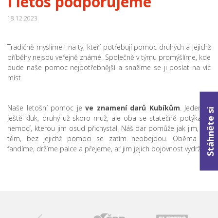
I letos podporujeme
18.12.2023
Tradičně myslíme i na ty, kteří potřebují pomoc druhých a jejichž
příběhy nejsou veřejně známé. Společně v týmu promýšlíme, kde
bude naše pomoc nejpotřebnější a snažíme se ji poslat na víc
míst.
Naše letošní pomoc je
ve znamení darů Kubíkům
. Jeden je
Stáhněte si
ještě kluk, druhý už skoro muž, ale oba se statečně potýkají s
nemocí, kterou jim osud přichystal. Náš dar pomůže jak jim, tak
těm, bez jejichž pomoci se zatím neobejdou. Oběma jim
fandíme, držíme palce a přejeme, ať jim jejich bojovnost vydrží.